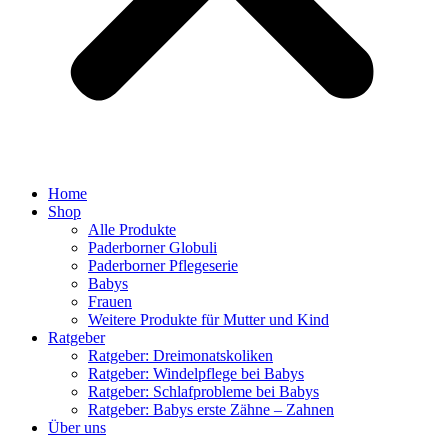
Home
Shop
Alle Produkte
Paderborner Globuli
Paderborner Pflegeserie
Babys
Frauen
Weitere Produkte für Mutter und Kind
Ratgeber
Ratgeber: Dreimonatskoliken
Ratgeber: Windelpflege bei Babys
Ratgeber: Schlafprobleme bei Babys
Ratgeber: Babys erste Zähne – Zahnen
Über uns