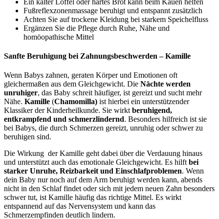
Ein kalter Löffel oder hartes Brot kann beim Kauen helfen
Fußreflexzonenmassage beruhigt und entspannt zusätzlich
Achten Sie auf trockene Kleidung bei starkem Speichelfluss
Ergänzen Sie die Pflege durch Ruhe, Nähe und
homöopathische Mittel
Sanfte Beruhigung bei Zahnungsbeschwerden – Kamille
Wenn Babys zahnen, geraten Körper und Emotionen oft
gleichermaßen aus dem Gleichgewicht. Die
Nächte werden
unruhiger
, das Baby schreit häufiger, ist gereizt und sucht mehr
Nähe.
Kamille
(
Chamomilla)
ist hierbei ein unterstützender
Klassiker der Kinderheilkunde. Sie wirkt
beruhigend,
entkrampfend und schmerzlindernd
. Besonders hilfreich ist sie
bei Babys, die durch Schmerzen gereizt, unruhig oder schwer zu
beruhigen sind.
Die Wirkung der Kamille geht dabei über die Verdauung hinaus
und unterstützt auch das emotionale Gleichgewicht.
Es hilft
bei
starker Unruhe, Reizbarkeit und Einschlafproblemen
. Wenn
dein Baby nur noch auf dem Arm beruhigt werden kann, abends
nicht in den Schlaf findet oder sich mit jedem neuen Zahn besonders
schwer tut, ist Kamille häufig das richtige Mittel. Es wirkt
entspannend auf das Nervensystem und kann das
Schmerzempfinden deutlich lindern.