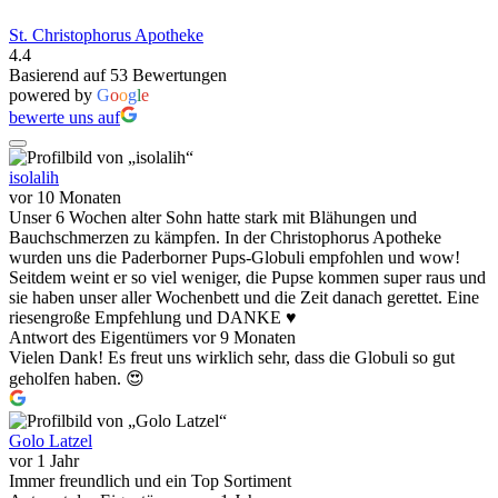
St. Christophorus Apotheke
4.4
Basierend auf 53 Bewertungen
powered by
G
o
o
g
l
e
bewerte uns auf
isolalih
vor 10 Monaten
Unser 6 Wochen alter Sohn hatte stark mit Blähungen und
Bauchschmerzen zu kämpfen. In der Christophorus Apotheke
wurden uns die Paderborner Pups-Globuli empfohlen und wow!
Seitdem weint er so viel weniger, die Pupse kommen super raus und
sie haben unser aller Wochenbett und die Zeit danach gerettet. Eine
riesengroße Empfehlung und DANKE ♥️
Antwort des Eigentümers
vor 9 Monaten
Vielen Dank! Es freut uns wirklich sehr, dass die Globuli so gut
geholfen haben. 😍
Golo Latzel
vor 1 Jahr
Immer freundlich und ein Top Sortiment