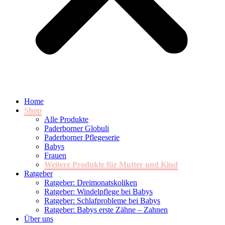
Home
Shop
Alle Produkte
Paderborner Globuli
Paderborner Pflegeserie
Babys
Frauen
Weitere Produkte für Mutter und Kind
Ratgeber
Ratgeber: Dreimonatskoliken
Ratgeber: Windelpflege bei Babys
Ratgeber: Schlafprobleme bei Babys
Ratgeber: Babys erste Zähne – Zahnen
Über uns