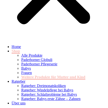
Home
Shop
Alle Produkte
Paderborner Globuli
Paderborner Pflegeserie
Babys
Frauen
Weitere Produkte für Mutter und Kind
Ratgeber
Ratgeber: Dreimonatskoliken
Ratgeber: Windelpflege bei Babys
Ratgeber: Schlafprobleme bei Babys
Ratgeber: Babys erste Zähne – Zahnen
Über uns