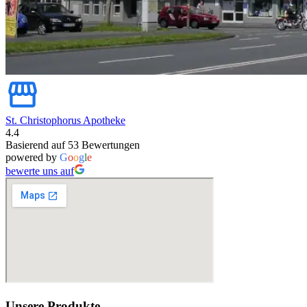
St. Christophorus Apotheke
4.4
Basierend auf 53 Bewertungen
powered by
G
o
o
g
l
e
bewerte uns auf
Unsere Produkte