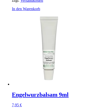
zzgl.
Versandkosten
In den Warenkorb
Engelwurzbalsam 9ml
7,95
€