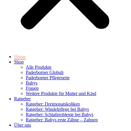
Home
Shop
Alle Produkte
Paderborner Globuli
Paderborner Pflegeserie
Babys
Frauen
Weitere Produkte für Mutter und Kind
Ratgeber
Ratgeber: Dreimonatskoliken
Ratgeber: Windelpflege bei Babys
Ratgeber: Schlafprobleme bei Babys
Ratgeber: Babys erste Zähne – Zahnen
Über uns