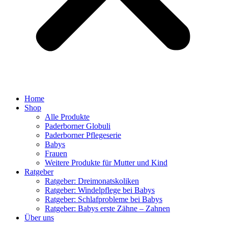
Home
Shop
Alle Produkte
Paderborner Globuli
Paderborner Pflegeserie
Babys
Frauen
Weitere Produkte für Mutter und Kind
Ratgeber
Ratgeber: Dreimonatskoliken
Ratgeber: Windelpflege bei Babys
Ratgeber: Schlafprobleme bei Babys
Ratgeber: Babys erste Zähne – Zahnen
Über uns