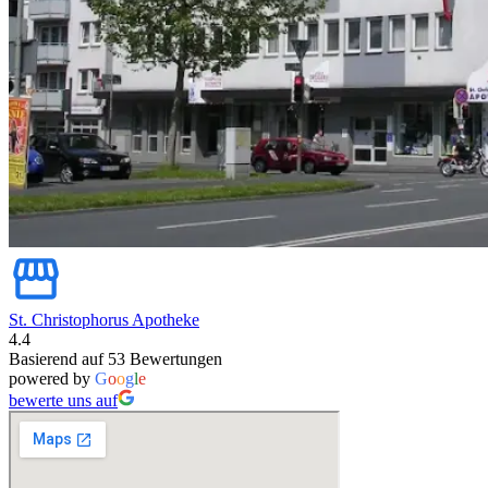
St. Christophorus Apotheke
4.4
Basierend auf 53 Bewertungen
powered by
G
o
o
g
l
e
bewerte uns auf