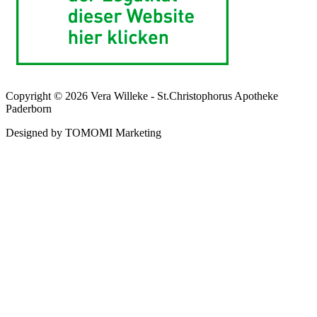
Copyright © 2026 Vera Willeke - St.Christophorus Apotheke
Paderborn
Designed by TOMOMI Marketing
Kunden-Login
Deine registrierte E-Mail Adresse
Dein Passwort
Eingeloggt bleiben
Anmelden
Passwort vergessen?