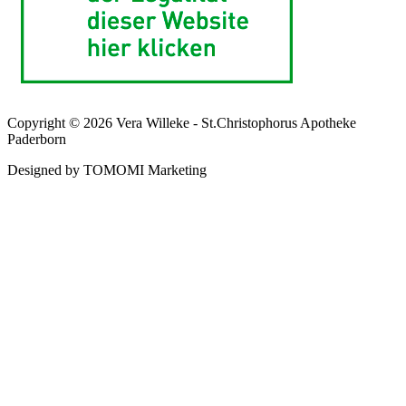
Copyright © 2026 Vera Willeke - St.Christophorus Apotheke
Paderborn
Designed by TOMOMI Marketing
Kunden-Login
Deine registrierte E-Mail Adresse
Dein Passwort
Eingeloggt bleiben
Anmelden
Passwort vergessen?