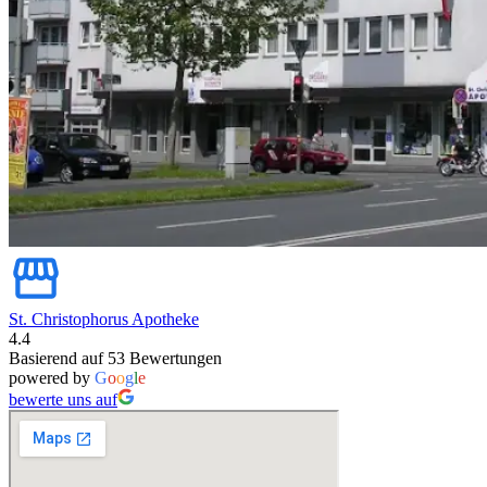
St. Christophorus Apotheke
4.4
Basierend auf 53 Bewertungen
powered by
G
o
o
g
l
e
bewerte uns auf