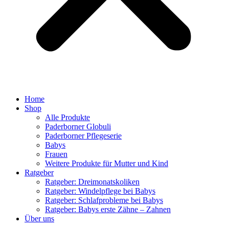
Home
Shop
Alle Produkte
Paderborner Globuli
Paderborner Pflegeserie
Babys
Frauen
Weitere Produkte für Mutter und Kind
Ratgeber
Ratgeber: Dreimonatskoliken
Ratgeber: Windelpflege bei Babys
Ratgeber: Schlafprobleme bei Babys
Ratgeber: Babys erste Zähne – Zahnen
Über uns